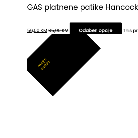
GAS platnene patike Hancoc
56,00
KM
85,00
KM
Odaberi opcije
This p
Akcija!
do 25%