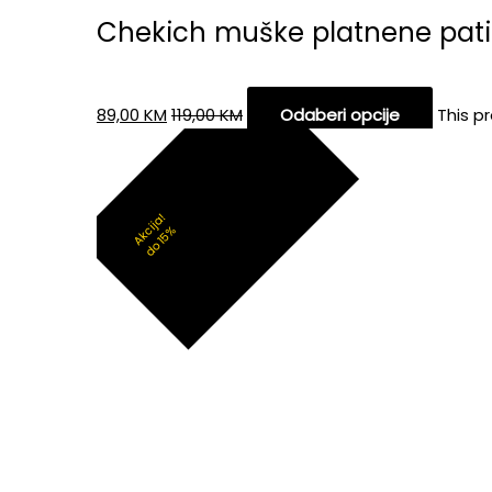
Chekich muške platnene pat
89,00
KM
119,00
KM
Odaberi opcije
This p
Akcija!
do 15%