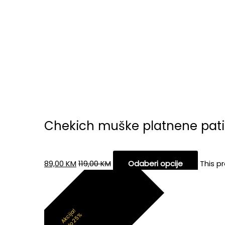
Chekich muške platnene pati
89,00
KM
119,00
KM
Odaberi opcije
This p
Akcija!
do 25%