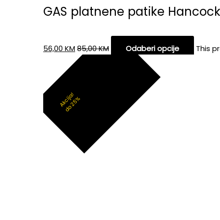
GAS platnene patike Hancoc
56,00
KM
85,00
KM
Odaberi opcije
This p
Akcija!
do 25%