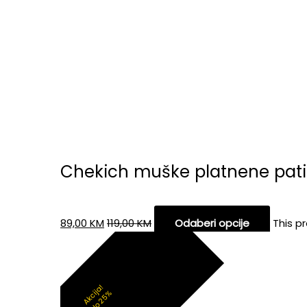
Chekich muške platnene pati
89,00
KM
119,00
KM
Odaberi opcije
This p
Akcija!
do 25%