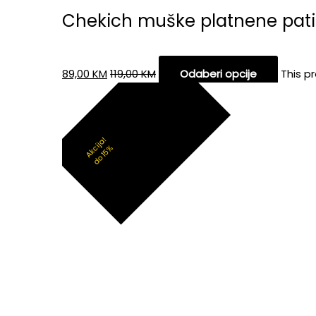
Chekich muške platnene pat
89,00
KM
119,00
KM
Odaberi opcije
This p
Akcija!
do 15%