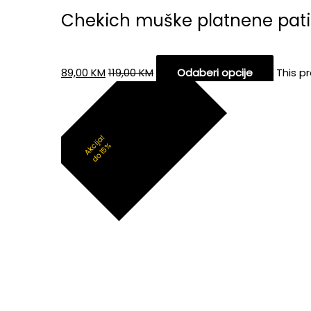
Chekich muške platnene pat
89,00
KM
119,00
KM
Odaberi opcije
This p
Akcija!
do 15%