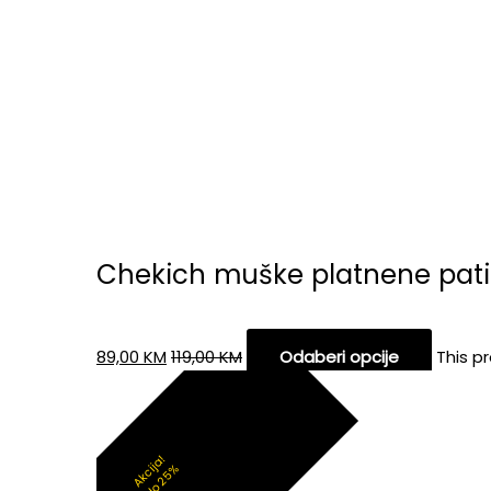
Chekich muške platnene pati
89,00
KM
119,00
KM
Odaberi opcije
This p
Akcija!
do 25%