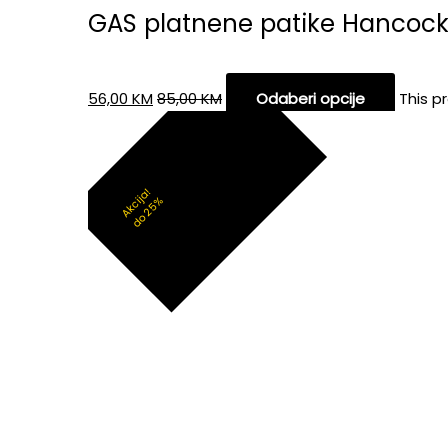
GAS platnene patike Hancoc
56,00
KM
85,00
KM
Odaberi opcije
This p
Akcija!
do 25%