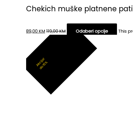
Chekich muške platnene pat
89,00
KM
119,00
KM
Odaberi opcije
This p
Akcija!
do 15%