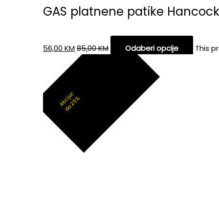
GAS platnene patike Hancoc
56,00
KM
85,00
KM
Odaberi opcije
This p
Akcija!
do 25%