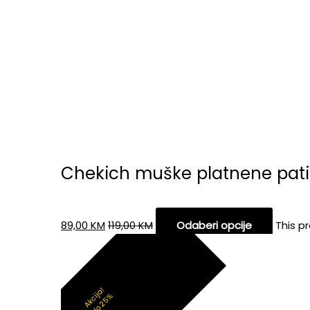
Chekich muške platnene pati
89,00
KM
119,00
KM
Odaberi opcije
This p
Akcija!
do 25%