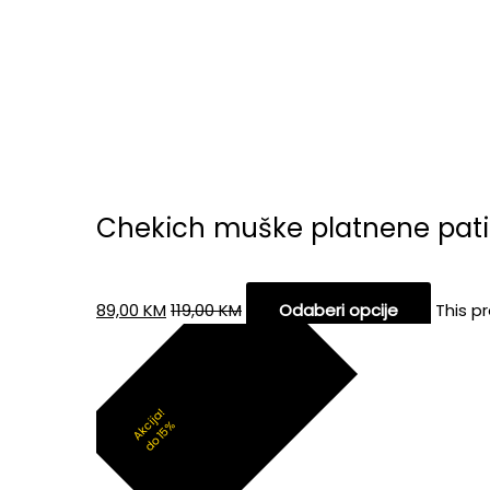
Chekich muške platnene pat
89,00
KM
119,00
KM
Odaberi opcije
This p
Akcija!
do 15%