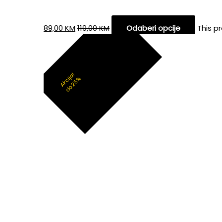
89,00
KM
119,00
KM
Odaberi opcije
This p
Akcija!
do 25%