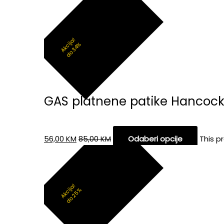
Akcija!
do 34%
GAS platnene patike Hancoc
56,00
KM
85,00
KM
Odaberi opcije
This p
Akcija!
do 25%