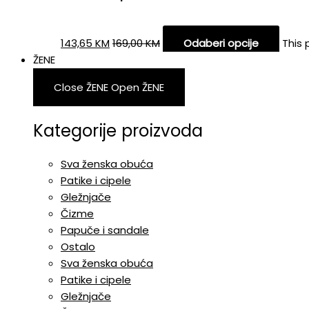
143,65
KM
169,00
KM
Odaberi opcije
This 
ŽENE
Close ŽENE
Open ŽENE
Kategorije proizvoda
Sva ženska obuća
Patike i cipele
Gležnjače
Čizme
Papuče i sandale
Ostalo
Sva ženska obuća
Patike i cipele
Gležnjače