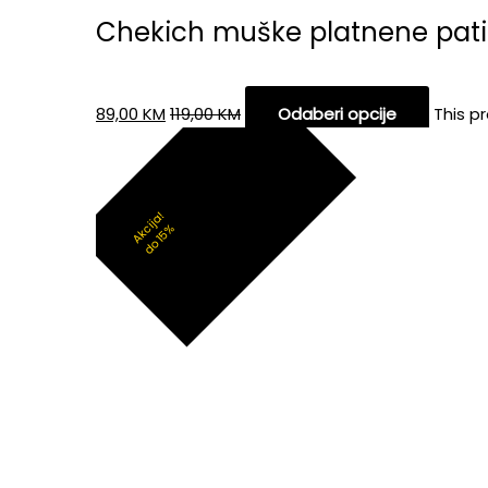
Chekich muške platnene pat
89,00
KM
119,00
KM
Odaberi opcije
This p
Akcija!
do 15%