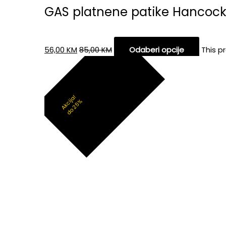
GAS platnene patike Hancoc
56,00
KM
85,00
KM
Odaberi opcije
This p
Akcija!
do 25%