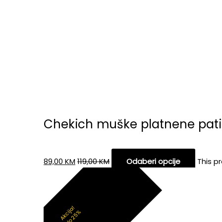
Chekich muške platnene pati
89,00
KM
119,00
KM
Odaberi opcije
This p
Akcija!
do 25%