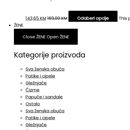
143,65
KM
169,00
KM
Odaberi opcije
This 
ŽENE
Close ŽENE
Open ŽENE
Kategorije proizvoda
Sva ženska obuća
Patike i cipele
Gležnjače
Čizme
Papuče i sandale
Ostalo
Sva ženska obuća
Patike i cipele
Gležnjače