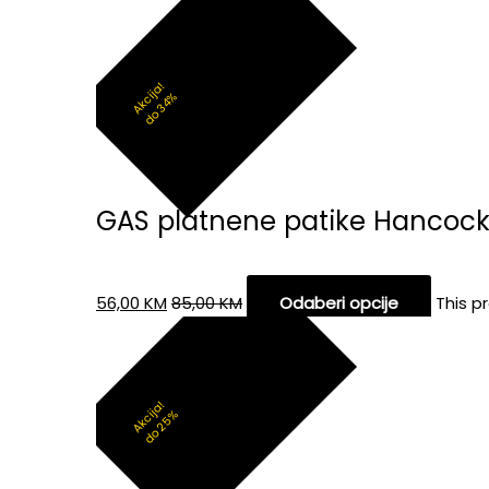
Akcija!
do 34%
GAS platnene patike Hancoc
56,00
KM
85,00
KM
Odaberi opcije
This p
Akcija!
do 25%