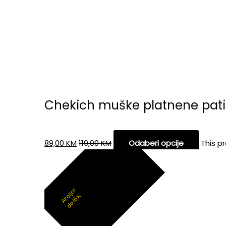
Chekich muške platnene pat
89,00
KM
119,00
KM
Odaberi opcije
This p
Akcija!
do 15%