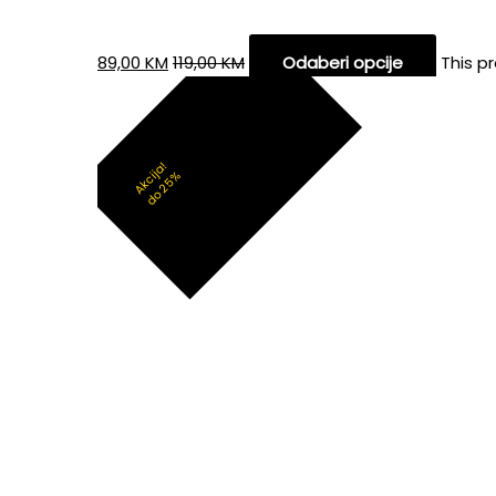
89,00
KM
119,00
KM
Odaberi opcije
This p
Akcija!
do 25%