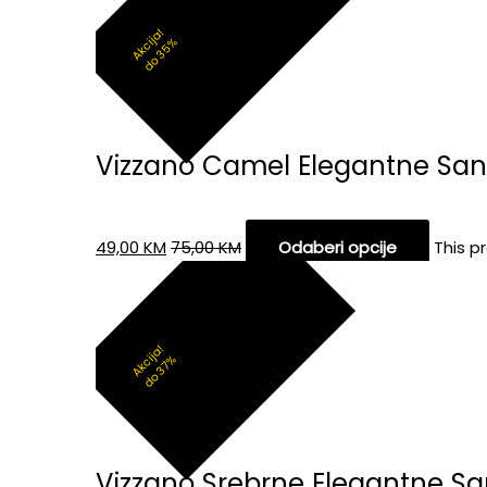
Akcija!
do 35%
Vizzano Camel Elegantne Sa
49,00
KM
75,00
KM
Odaberi opcije
This p
Akcija!
do 37%
Vizzano Srebrne Elegantne 