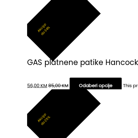
Akcija!
do 34%
GAS platnene patike Hancoc
56,00
KM
85,00
KM
Odaberi opcije
This p
Akcija!
do 25%