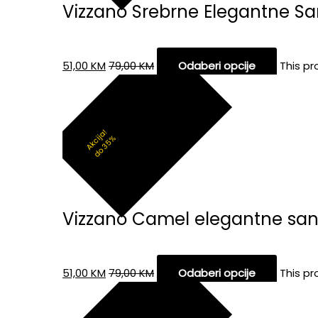
Vizzano Srebrne Elegantne S
51,00
KM
79,00
KM
Odaberi opcije
This p
Akcija!
do 35%
Vizzano Camel elegantne san
51,00
KM
79,00
KM
Odaberi opcije
This p