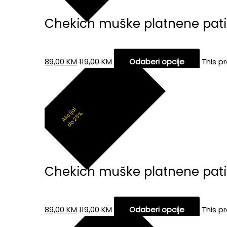
Chekich muške platnene pati
89,00
KM
119,00
KM
Odaberi opcije
This p
Akcija!
do 25%
Chekich muške platnene pat
89,00
KM
119,00
KM
Odaberi opcije
This p