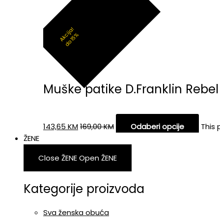
Akcija!
do 15%
Muške patike D.Franklin Rebel
143,65
KM
169,00
KM
Odaberi opcije
This 
ŽENE
Close ŽENE
Open ŽENE
Kategorije proizvoda
Sva ženska obuća