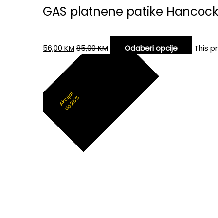
GAS platnene patike Hancoc
56,00
KM
85,00
KM
Odaberi opcije
This p
Akcija!
do 25%