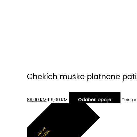
Chekich muške platnene pati
89,00
KM
119,00
KM
Odaberi opcije
This p
Akcija!
do 25%