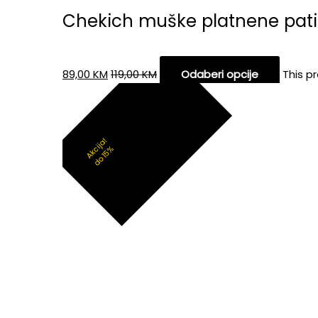
Chekich muške platnene pat
89,00
KM
119,00
KM
Odaberi opcije
This p
Akcija!
do 15%