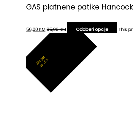
GAS platnene patike Hancoc
56,00
KM
85,00
KM
Odaberi opcije
This p
Akcija!
do 25%