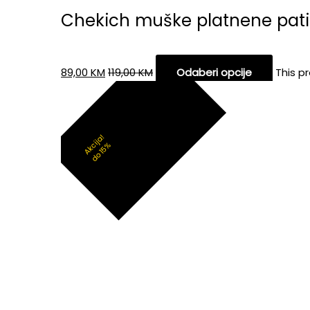
Chekich muške platnene pat
89,00
KM
119,00
KM
Odaberi opcije
This p
Akcija!
do 15%