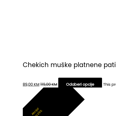
Chekich muške platnene pati
89,00
KM
119,00
KM
Odaberi opcije
This p
Akcija!
do 25%