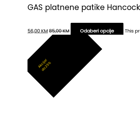
GAS platnene patike Hancoc
56,00
KM
85,00
KM
Odaberi opcije
This p
Akcija!
do 25%