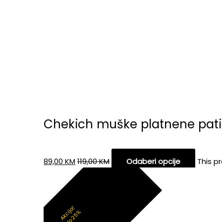
Chekich muške platnene pati
89,00
KM
119,00
KM
Odaberi opcije
This p
Akcija!
do 25%