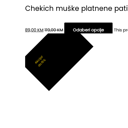
Chekich muške platnene pat
89,00
KM
119,00
KM
Odaberi opcije
This p
Akcija!
do 15%