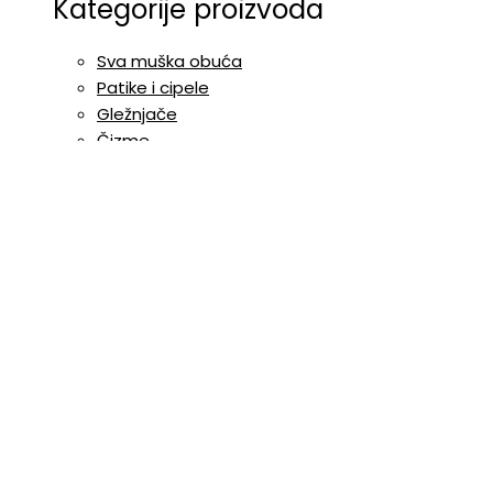
Kategorije proizvoda
Sva muška obuća
Patike i cipele
Gležnjače
Čizme
Papuče i sandale
Ostalo
Sva muška obuća
Patike i cipele
Gležnjače
Čizme
Papuče i sandale
Ostalo
Akcija!
do 34%