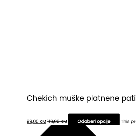
Chekich muške platnene pati
89,00
KM
119,00
KM
Odaberi opcije
This p