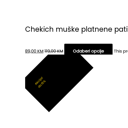
Chekich muške platnene pat
89,00
KM
119,00
KM
Odaberi opcije
This p
Akcija!
do 15%