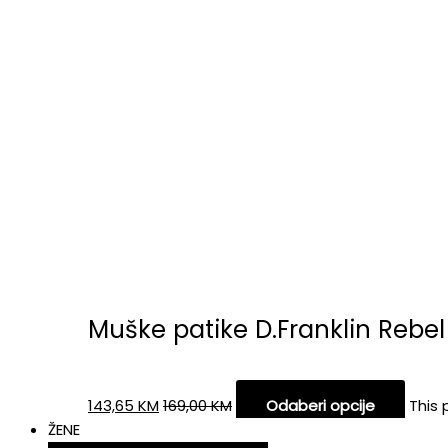
Muške patike D.Franklin Rebel
143,65
KM
169,00
KM
Odaberi opcije
This 
ŽENE