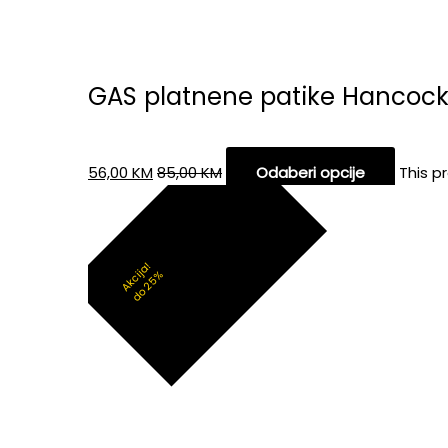
GAS platnene patike Hancoc
56,00
KM
85,00
KM
Odaberi opcije
This p
Akcija!
do 25%