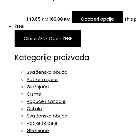
143,65
KM
169,00
KM
Odaberi opcije
This 
ŽENE
Close ŽENE
Open ŽENE
Kategorije proizvoda
Sva ženska obuća
Patike i cipele
Gležnjače
Čizme
Papuče i sandale
Ostalo
Sva ženska obuća
Patike i cipele
Gležnjače