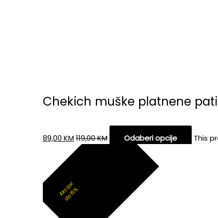
Chekich muške platnene pat
89,00
KM
119,00
KM
Odaberi opcije
This p
Akcija!
do 15%