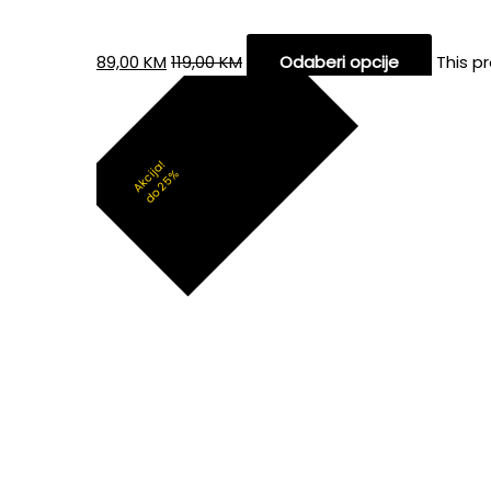
89,00
KM
119,00
KM
Odaberi opcije
This p
Akcija!
do 25%