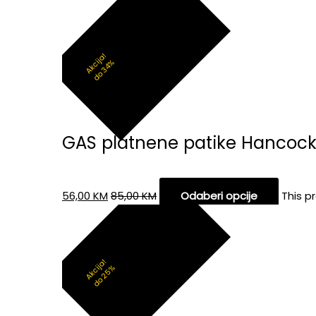
Akcija!
do 34%
GAS platnene patike Hancoc
56,00
KM
85,00
KM
Odaberi opcije
This p
Akcija!
do 25%