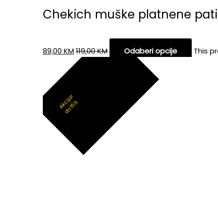
Chekich muške platnene pat
89,00
KM
119,00
KM
Odaberi opcije
This p
Akcija!
do 15%