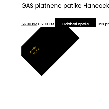
GAS platnene patike Hancoc
56,00
KM
85,00
KM
Odaberi opcije
This p
Akcija!
do 25%