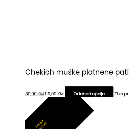
Chekich muške platnene pati
89,00
KM
119,00
KM
Odaberi opcije
This p
Akcija!
do 25%