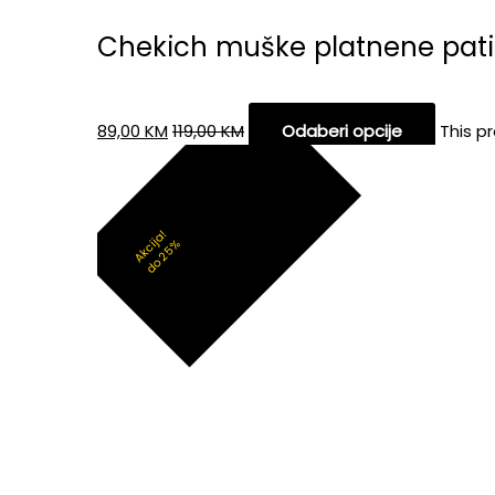
Chekich muške platnene pati
89,00
KM
119,00
KM
Odaberi opcije
This p
Akcija!
do 25%