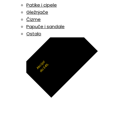
Patike i cipele
Gležnjače
Čizme
Papuče i sandale
Ostalo
Akcija!
do 34%