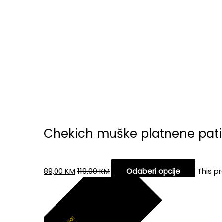
Chekich muške platnene pat
89,00
KM
119,00
KM
Odaberi opcije
This p