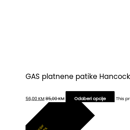
GAS platnene patike Hancoc
56,00
KM
85,00
KM
Odaberi opcije
This p
Akcija!