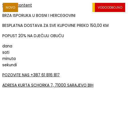
Skip to content
NOVO
SVJETLEĆI EFEKAT
SVJETLEĆI EFEKAT
VODOODBOJNO
VODOODBOJNO
VODOODBOJNO
SNIŽENO
SNIŽENO
SNIŽENO
SNIŽENO
SNIŽENO
SNIŽENO
SNIŽENO
NOVO
NOVO
BRZA ISPORUKA U BOSNI I HERCEGOVINI
BESPLATNA DOSTAVA ZA SVE KUPOVINE PREKO 150,00 KM
POPUST 20% NA DJEČIJU OBUĆU
dana
sati
minuta
sekundi
POZOVITE NAS +387 61 816 817
ADRESA KURTA SCHORKA 7, 71000 SARAJEVO BIH